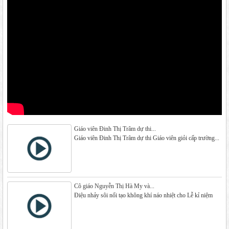
Giáo viên Đinh Thị Trâm dự thi...
Giáo viên Đinh Thị Trâm dự thi Giáo viên giỏi cấp trường...
Cô giáo Nguyễn Thị Hà My và...
Điệu nhảy sôi nổi tạo không khí náo nhiệt cho Lễ kỉ niệm