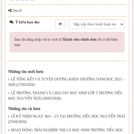
Chia sẻ:
Ý kiến bạn đọc
Bạn cần đăng nhập với tư cách là
Thành viên chính thức
để có thể bình
luận
Những tin mới hơn
LỄ TỔNG KẾT VÀ TUYÊN DƯƠNG KHEN THƯỞNG NĂM HỌC 2025 –
2026
(27/05/2026)
LỄ TRƯỞNG THÀNH VÀ CHIA TAY HỌC SINH LỚP 5 TRƯỜNG TIỂU
HỌC NGUYỄN TRÃI
(30/05/2026)
Những tin cũ hơn
LỄ KỶ NIỆM NGÀY 30/4 – 1/5 TẠI TRƯỜNG TIỂU HỌC NGUYỄN TRÃI
(25/04/2026)
HOẠT ĐỘNG TRẢI NGHIỆM “EM LÀ HỌC SINH TRƯỜNG TIỂU HỌC