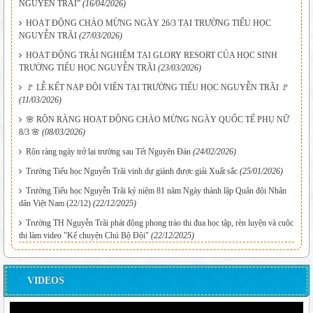
NGUYỄN TRÃI”
(16/04/2026)
HOẠT ĐỘNG CHÀO MỪNG NGÀY 26/3 TẠI TRƯỜNG TIỂU HỌC
NGUYỄN TRÃI
(27/03/2026)
HOẠT ĐỘNG TRẢI NGHIỆM TẠI GLORY RESORT CỦA HỌC SINH
TRƯỜNG TIỂU HỌC NGUYỄN TRÃI
(23/03/2026)
🚩 LỄ KẾT NẠP ĐỘI VIÊN TẠI TRƯỜNG TIỂU HỌC NGUYỄN TRÃI 🚩
(11/03/2026)
🌸 RỘN RÀNG HOẠT ĐỘNG CHÀO MỪNG NGÀY QUỐC TẾ PHỤ NỮ
8/3 🌸
(08/03/2026)
Rộn ràng ngày trở lại trường sau Tết Nguyên Đán
(24/02/2026)
Trường Tiểu học Nguyễn Trãi vinh dự giành được giải Xuất sắc
(25/01/2026)
Trường Tiểu học Nguyễn Trãi kỷ niệm 81 năm Ngày thành lập Quân đội Nhân
dân Việt Nam (22/12)
(22/12/2025)
Trường TH Nguyễn Trãi phát động phong trào thi đua học tập, rèn luyện và cuộc
thi làm video "Kể chuyện Chú Bộ Đội"
(22/12/2025)
VIDEOS