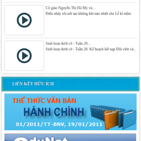
Cô giáo Nguyễn Thị Hà My và...
Điệu nhảy sôi nổi tạo không khí náo nhiệt cho Lễ kỉ niệm
Sinh hoạt dưới cờ - Tuần 26:...
Sinh hoạt dưới cờ - Tuần 26: Kế hoạch kết nạp Đội viên và...
LIÊN KẾT HỮU ÍCH