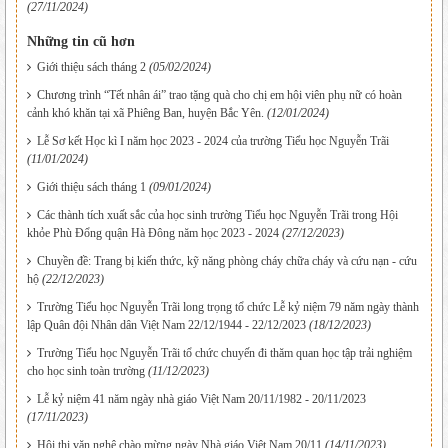
(27/11/2024)
Những tin cũ hơn
Giới thiệu sách tháng 2
(05/02/2024)
Chương trình “Tết nhân ái” trao tặng quà cho chị em hội viên phụ nữ có hoàn
cảnh khó khăn tại xã Phiêng Ban, huyện Bắc Yên.
(12/01/2024)
Lễ Sơ kết Học kì I năm học 2023 - 2024 của trường Tiểu học Nguyễn Trãi
(11/01/2024)
Giới thiệu sách tháng 1
(09/01/2024)
Các thành tích xuất sắc của học sinh trường Tiểu học Nguyễn Trãi trong Hội
khỏe Phù Đổng quận Hà Đông năm học 2023 - 2024
(27/12/2023)
Chuyền đề: Trang bị kiến thức, kỹ năng phòng cháy chữa cháy và cứu nạn - cứu
hộ
(22/12/2023)
Trường Tiểu học Nguyễn Trãi long trọng tổ chức Lễ kỷ niệm 79 năm ngày thành
lập Quân đội Nhân dân Việt Nam 22/12/1944 - 22/12/2023
(18/12/2023)
Trường Tiểu học Nguyễn Trãi tổ chức chuyến đi thăm quan học tập trải nghiệm
cho học sinh toàn trường
(11/12/2023)
Lễ kỷ niệm 41 năm ngày nhà giáo Việt Nam 20/11/1982 - 20/11/2023
(17/11/2023)
Hội thi văn nghệ chào mừng ngày Nhà giáo Việt Nam 20/11
(14/11/2023)